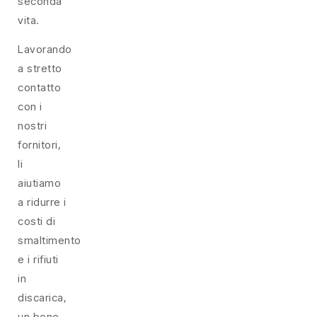
seconda
vita.
Lavorando
a stretto
contatto
con i
nostri
fornitori,
li
aiutiamo
a ridurre i
costi di
smaltimento
e i rifiuti
in
discarica,
un bene