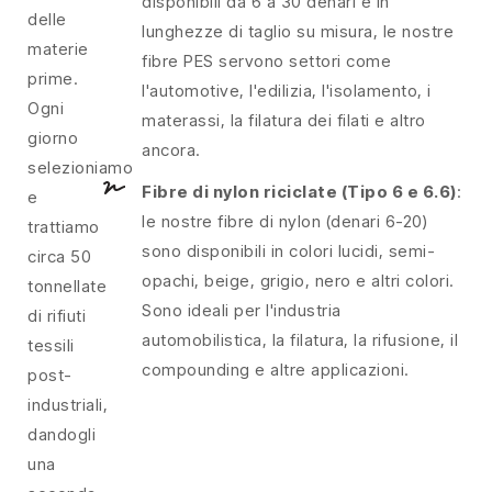
disponibili da 6 a 30 denari e in
delle
lunghezze di taglio su misura, le nostre
materie
fibre PES servono settori come
prime.
l'automotive, l'edilizia, l'isolamento, i
Ogni
materassi, la filatura dei filati e altro
giorno
ancora.
selezioniamo
Fibre di nylon riciclate (Tipo 6 e 6.6)
:
e
le nostre fibre di nylon (denari 6-20)
trattiamo
sono disponibili in colori lucidi, semi-
circa 50
opachi, beige, grigio, nero e altri colori.
tonnellate
Sono ideali per l'industria
di rifiuti
automobilistica, la filatura, la rifusione, il
tessili
compounding e altre applicazioni.
post-
industriali,
dandogli
una