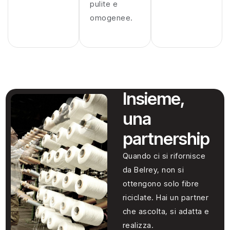
pulite e
omogenee.
Insieme,
una
partnership
Quando ci si rifornisce
da Belrey, non si
ottengono solo fibre
riciclate. Hai un partner
che ascolta, si adatta e
realizza.