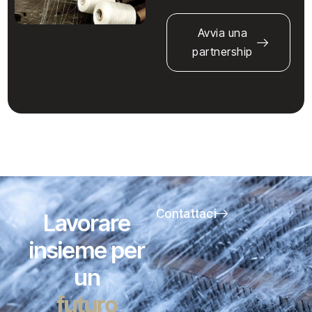
Avvia una
partnership
Contattaci
Lavorare
insieme per
un
futuro