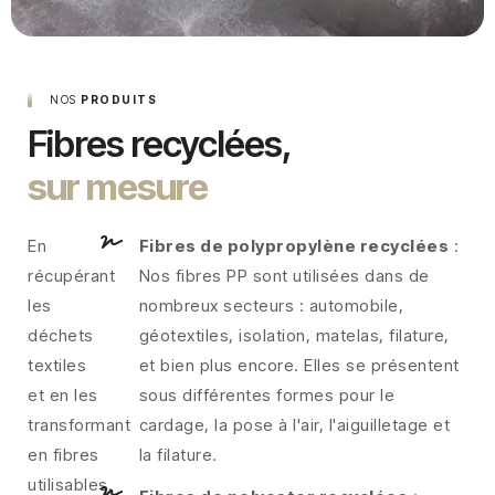
NOS
PRODUITS
Fibres recyclées,
sur mesure
En
Fibres de polypropylène recyclées
:
récupérant
Nos fibres PP sont utilisées dans de
les
nombreux secteurs : automobile,
déchets
géotextiles, isolation, matelas, filature,
textiles
et bien plus encore. Elles se présentent
et en les
sous différentes formes pour le
transformant
cardage, la pose à l'air, l'aiguilletage et
en fibres
la filature.
utilisables,