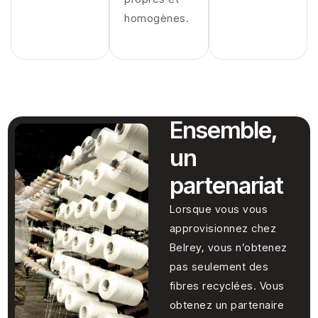
homogènes.
Ensemble,
un
partenariat
Lorsque vous vous
approvisionnez chez
Belrey, vous n’obtenez
pas seulement des
fibres recyclées. Vous
obtenez un partenaire