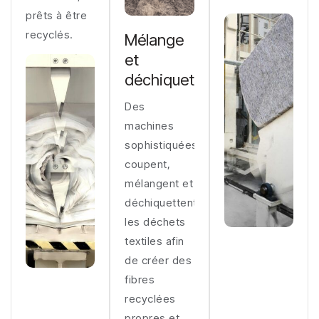
prêts à être
recyclés.
Mélange
et
déchiquetage
Des
machines
sophistiquées
coupent,
mélangent et
déchiquettent
les déchets
textiles afin
de créer des
fibres
recyclées
propres et