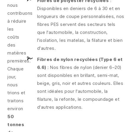
Fibres de polyester recyclées
:
nous
Disponibles en deniers de 6 à 30 et en
contribuons
longueurs de coupe personnalisées, nos
à réduire
fibres PES servent des secteurs tels
les
que l'automobile, la construction,
coûts
l'isolation, les matelas, la filature et bien
des
d'autres.
matières
Fibres de nylon recyclées (Type 6 et
premières.
6.6)
: Nos fibres de nylon (denier 6–20)
Chaque
sont disponibles en brillant, semi-mat,
jour,
beige, gris, noir et autres couleurs. Elles
nous
sont idéales pour l'automobile, la
trions et
filature, la refonte, le compoundage et
traitons
d'autres applications.
environ
50
tonnes