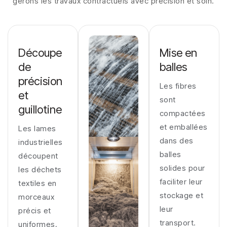
gérons les travaux contractuels avec précision et soin.
Découpe
Mise en
de
balles
précision
Les fibres
et
sont
guillotine
compactées
et emballées
Les lames
dans des
industrielles
balles
découpent
solides pour
les déchets
faciliter leur
textiles en
stockage et
morceaux
leur
précis et
transport.
uniformes,